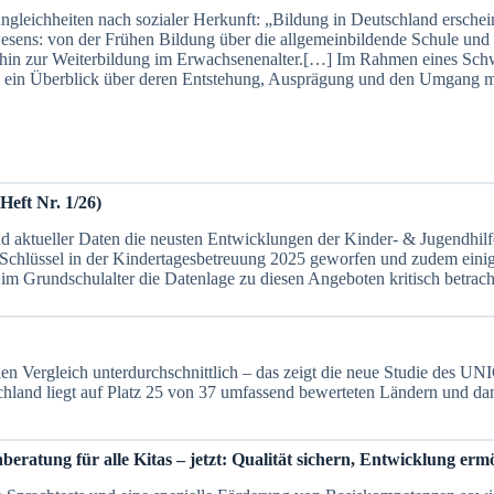
ungleichheiten nach sozialer Herkunft: „Bildung in Deutschland erschei
esens: von der Frühen Bildung über die allgemeinbildende Schule und
s hin zur Weiterbildung im Erwachsenenalter.[…] Im Rahmen eines Schw
d ein Überblick über deren Entstehung, Ausprägung und den Umgang m
eft Nr. 1/26)
 aktueller Daten die neusten Entwicklungen der Kinder- & Jugendhilfe
-Schlüssel in der Kindertagesbetreuung 2025 geworfen und zudem eini
im Grundschulalter die Datenlage zu diesen Angeboten kritisch betrach
len Vergleich unterdurchschnittlich – das zeigt die neue Studie des U
and liegt auf Platz 25 von 37 umfassend bewerteten Ländern und dami
atung für alle Kitas – jetzt: Qualität sichern, Entwicklung erm