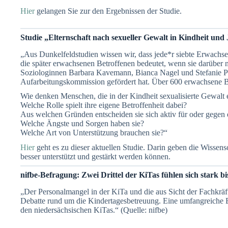
Hier
gelangen Sie zur den Ergebnissen der Studie.
Studie „Elternschaft nach sexueller Gewalt in Kindheit und
„Aus Dunkelfeldstudien wissen wir, dass jede*r siebte Erwachsen
die später erwachsenen Betroffenen bedeutet, wenn sie darüber 
Soziologinnen Barbara Kavemann, Bianca Nagel und Stefanie Ph
Aufarbeitungskommission gefördert hat. Über 600 erwachsene Bet
Wie denken Menschen, die in der Kindheit sexualisierte Gewalt 
Welche Rolle spielt ihre eigene Betroffenheit dabei?
Aus welchen Gründen entscheiden sie sich aktiv für oder gegen
Welche Ängste und Sorgen haben sie?
Welche Art von Unterstützung brauchen sie?“
Hier
geht es zu dieser aktuellen Studie. Darin geben die Wissen
besser unterstützt und gestärkt werden können.
nifbe-Befragung: Zwei Drittel der KiTas fühlen sich stark bis
„Der Personalmangel in der KiTa und die aus Sicht der Fachkrä
Debatte rund um die Kindertagesbetreuung. Eine umfangreiche Be
den niedersächsischen KiTas.“ (Quelle: nifbe)