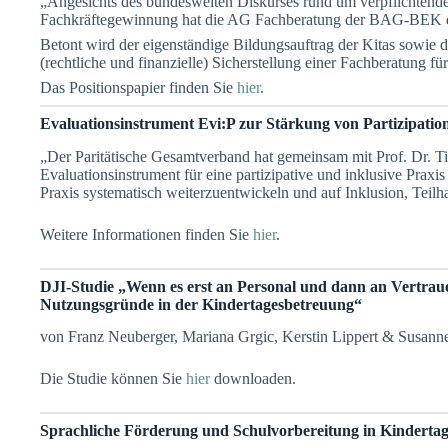
„Angesichts des bundesweiten Diskurses rund um verpflichtende
Fachkräftegewinnung hat die AG Fachberatung der BAG-BEK ein 
Betont wird der eigenständige Bildungsauftrag der Kitas sowie d
(rechtliche und finanzielle) Sicherstellung einer Fachberatung für
Das Positionspapier finden Sie
hier
.
Evaluationsinstrument Evi:P zur Stärkung von Partizipatio
„Der Paritätische Gesamtverband hat gemeinsam mit Prof. Dr. T
Evaluationsinstrument für eine partizipative und inklusive Praxi
Praxis systematisch weiterzuentwickeln und auf Inklusion, Teilh
Weitere Informationen finden Sie
hier
.
DJI-Studie „Wenn es erst an Personal und dann an Vertrau
Nutzungsgründe in der Kindertagesbetreuung“
von Franz Neuberger, Mariana Grgic, Kerstin Lippert & Susann
Die Studie können Sie
hier
downloaden.
Sprachliche Förderung und Schulvorbereitung in Kindertag