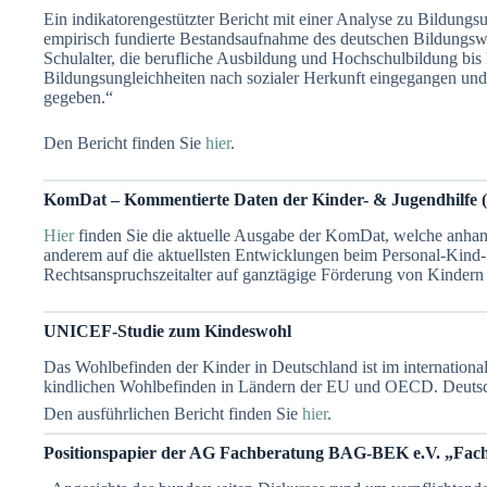
Ein indikatorengestützter Bericht mit einer Analyse zu Bildungs
empirisch fundierte Bestandsaufnahme des deutschen Bildungsw
Schulalter, die berufliche Ausbildung und Hochschulbildung bi
Bildungsungleichheiten nach sozialer Herkunft eingegangen un
gegeben.“
Den Bericht finden Sie
hier
.
KomDat – Kommentierte Daten der Kinder- & Jugendhilfe (H
H
i
er
finden Sie die aktuelle Ausgabe der KomDat, welche anhand
anderem auf die aktuellsten Entwicklungen beim Personal-Kind
Rechtsanspruchszeitalter auf ganztägige Förderung von Kindern 
UNICEF-Studie zum Kindeswohl
Das Wohlbefinden der Kinder in Deutschland ist im internationa
kindlichen Wohlbefinden in Ländern der EU und OECD. Deutschl
Den ausführlichen Bericht finden Sie
hier
.
Positionspapier der AG Fachberatung BAG-BEK e.V. „Fachber