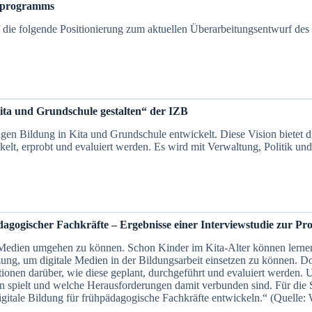
gsprogramms
 die folgende Positionierung zum aktuellen Überarbeitungsentwurf des
Kita und Grundschule gestalten“ der IZB
igen Bildung in Kita und Grundschule entwickelt. Diese Vision bietet d
elt, erprobt und evaluiert werden. Es wird mit Verwaltung, Politik un
ädagogischer Fachkräfte – Ergebnisse einer Interviewstudie zur 
n Medien umgehen zu können. Schon Kinder im Kita-Alter können lernen,
tzung, um digitale Medien in der Bildungsarbeit einsetzen zu können. 
tionen darüber, wie diese geplant, durchgeführt und evaluiert werden. U
en spielt und welche Herausforderungen damit verbunden sind. Für di
gitale Bildung für frühpädagogische Fachkräfte entwickeln.“ (Quelle: