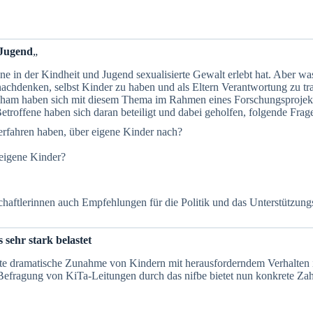
 Jugend
„
e in der Kindheit und Jugend sexualisierte Gewalt erlebt hat. Aber was
nachdenken, selbst Kinder zu haben und als Eltern Verantwortung zu t
am haben sich mit diesem Thema im Rahmen eines Forschungsprojektes
roffene haben sich daran beteiligt und dabei geholfen, folgende Frag
erfahren haben, über eigene Kinder nach?
 eigene Kinder?
schaftlerinnen auch Empfehlungen für die Politik und das Unterstützun
 sehr stark belastet
fte dramatische Zunahme von Kindern mit herausforderndem Verhalten i
fragung von KiTa-Leitungen durch das nifbe bietet nun konkrete Zahle