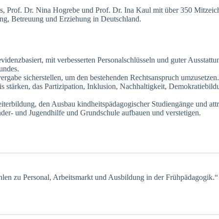
oos, Prof. Dr. Nina Hogrebe und Prof. Dr. Ina Kaul mit über 350 Mitzei
ung, Betreuung und Erziehung in Deutschland.
videnzbasiert, mit verbesserten Personalschlüsseln und guter Ausstattun
Bundes.
vergabe sicherstellen, um den bestehenden Rechtsanspruch umzusetzen.
 stärken, das Partizipation, Inklusion, Nachhaltigkeit, Demokratiebil
Weiterbildung, den Ausbau kindheitspädagogischer Studiengänge und att
der- und Jugendhilfe und Grundschule aufbauen und verstetigen.
hlen zu Personal, Arbeitsmarkt und Ausbildung in der Frühpädagogik.“