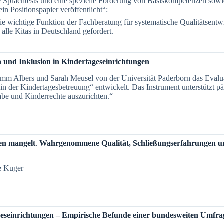
 Sprachtests und eine spezielle Förderung von Basiskompetenzen sowie 
Positionspapier veröffentlicht“:
ie wichtige Funktion der Fachberatung für systematische Qualitätsentw
 alle Kitas in Deutschland gefordert.
n und Inklusion in Kindertageseinrichtungen
imm Albers und Sarah Meusel von der Universität Paderborn das Evalua
s in der Kindertagesbetreuung“ entwickelt. Das Instrument unterstützt p
abe und Kinderrechte auszurichten.“
en mangelt
.
Wahrgenommene Qualität, Schließungserfahrungen un
e Kuger
eseinrichtungen
– Empirische Befunde einer bundesweiten Umfra