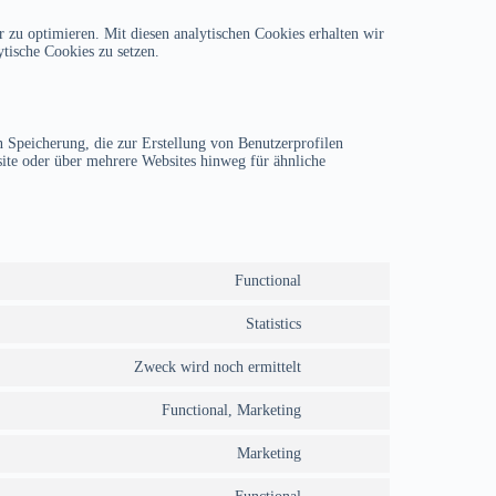
 zu optimieren. Mit diesen analytischen Cookies erhalten wir
ytische Cookies zu setzen.
 Speicherung, die zur Erstellung von Benutzerprofilen
te oder über mehrere Websites hinweg für ähnliche
Functional
Consent
to
service
Statistics
Consent
wordpress
to
service
Zweck wird noch ermittelt
Consent
sourcebuster-
to
js
service
Functional, Marketing
Consent
ultimate-
to
post-
service
Marketing
Consent
list
google-
to
recaptcha
service