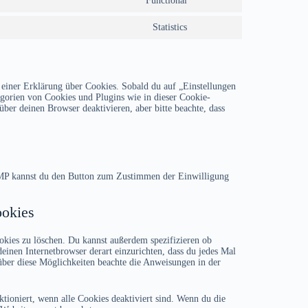
Functional
Consent
google-
to
fonts
service
Statistics
Consent
complianz
to
service
sonstiges
 einer Erklärung über Cookies. Sobald du auf „Einstellungen
tegorien von Cookies und Plugins wie in dieser Cookie-
er deinen Browser deaktivieren, aber bitte beachte, dass
 AMP kannst du den Button zum Zustimmen der Einwilligung
ookies
kies zu löschen. Du kannst außerdem spezifizieren ob
 deinen Internetbrowser derart einzurichten, dass du jedes Mal
 über diese Möglichkeiten beachte die Anweisungen in der
ktioniert, wenn alle Cookies deaktiviert sind. Wenn du die