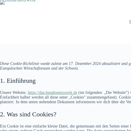
Zum
Inhalt
springen
Diese Cookie-Richtlinie wurde zuletzt am 17. Dezember 2024 aktualisiert und 
Europäischen Wirtschaftsraum und der Schweiz.
1. Einführung
Unsere Website,
https://das-bundesnetzwerk.de
(im folgenden: „Die Website“) 
Einfachheit halber werden all diese unter „Cookies“ zusammengefasst). Cookie
platziert. In dem unten stehendem Dokument informieren wir dich über die V
2. Was sind Cookies?
Ein Cookie ist eine einfache kleine Datei, die gemeinsam mit den Seiten ein
oder einem anderen Gerät gespeichert werden kann. Die darin gespeicherten 