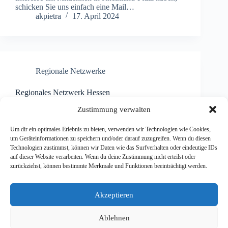
schicken Sie uns einfach eine Mail…
akpietra
17. April 2024
Regionale Netzwerke
Regionales Netzwerk Hessen
Ansprechpartnerin: Anne-Katrin Pietra regioNW-
Zustimmung verwalten
Hessen(at)das-bundesnetzwerk.de Nächste Termine:
Protokolle und Unterlagen: Wir stellen unsere
Um dir ein optimales Erlebnis zu bieten, verwenden wir Technologien wie Cookies,
Arbeitsergebnisse jeweils in einem padlet für alle zur
um Geräteinformationen zu speichern und/oder darauf zuzugreifen. Wenn du diesen
Verfügung.
Technologien zustimmst, können wir Daten wie das Surfverhalten oder eindeutige IDs
akpietra
17. April 2024
auf dieser Website verarbeiten. Wenn du deine Zustimmung nicht erteilst oder
zurückziehst, können bestimmte Merkmale und Funktionen beeinträchtigt werden.
Akzeptieren
Impressum & Datenschutz
Kontakt
Ablehnen
Cookie-Richtlinie (EU)