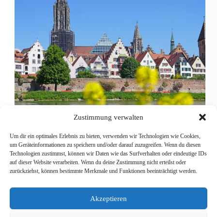
Zustimmung verwalten
Um dir ein optimales Erlebnis zu bieten, verwenden wir Technologien wie Cookies,
In 2027 findet die Bundesnetzwerktagung vom 14. –
um Geräteinformationen zu speichern und/oder darauf zuzugreifen. Wenn du diesen
16. April 2027 in Ulm im Haus der Begegnung statt.
Technologien zustimmst, können wir Daten wie das Surfverhalten oder eindeutige IDs
akpietra
27. Mai 2025
auf dieser Website verarbeiten. Wenn du deine Zustimmung nicht erteilst oder
zurückziehst, können bestimmte Merkmale und Funktionen beeinträchtigt werden.
Akzeptieren
Impressum & Datenschutz