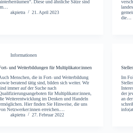
hinterherräumen“. Diese und ähnliche Sätze sind
versc
im…
landes
akpietra
21. April 2023
gemei
die…
Informationen
Fort- und Weiterbildungen für Multiplikator:innen
Stell
Auch Menschen, die in Fort- und Weiterbildung
Im Fo
sowie beratend tätig sind, bilden sich weiter. Wir
Stelle
sind immer auf der Suche nach
Intere
Qualifizierungsangeboten für Multiplikator:innen,
der je
die Weiterentwicklung im Denken und Handeln
an der
ermöglichen. Hier finden Sie Hinweise, die uns
schrei
von Netzwerker:innen erreichen.…
info(
akpietra
27. Februar 2022