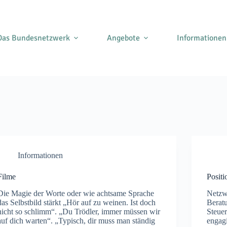
Das Bundesnetzwerk
Angebote
Informationen
Informationen
Filme
Posit
Die Magie der Worte oder wie achtsame Sprache
Netzwe
das Selbstbild stärkt „Hör auf zu weinen. Ist doch
Beratu
nicht so schlimm“. „Du Trödler, immer müssen wir
Steuer
auf dich warten“. „Typisch, dir muss man ständig
engagi